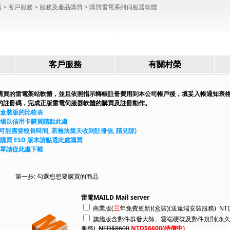
頁
> 客戶服務 > 服務及產品購買 > 購買雷電系列伺服器軟體
客戶服務
有關村榮
購買的雷電架站軟體，並且依照指示轉帳註冊費用到本公司帳戶後，填妥入帳通知表
的註冊碼，完成正版雷電伺服器軟體的購買及註冊動作。
與盒裝版的比較表
賣場以信用卡購買請點此處
可能需要較長時間, 若無法當天收到註冊信, 請見諒)
戶購買 ESD 版本請點選此處購買
價單請從此處下載
第一步: 勾選您想要購買的商品
雷電MAILD Mail server
商業版(
三
年免費更新)(盒裝)(送遠端安裝服務) NTD
旗艦版含郵件群發大師、雲端硬碟及郵件規則(永久免
服務)
NTD$8600
NTD$6600(特價中)