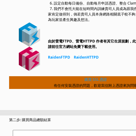
6. 設定自動每日備份、自動每月申請憑證、整合 Clam
7. 我們不會托大能在短時間內訓練貴司人員成為跟我
家肯定做得到，倘若貴司人員本身網路相關底子較不夠
為玩家並產生興趣及想法。
由於雷電FTPD、雷電HTTPD 作者有其它生涯規劃
請前往官方網站免費下載使用。
RaidenFTPD
RaidenHTTPD
購買 SSL 憑證
有任何安裝憑證的問題，歡迎寫信附上憑證來詢問
第二步: 購買商品總額結算