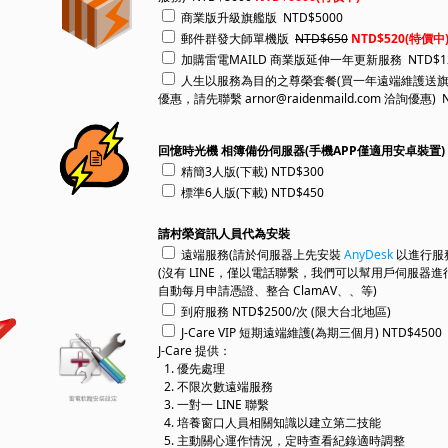
商業版升級旗艦版 NTD$5000
郵件群發大師單機版
NTD$650
NTD$520(特價中
加購雷電MAILD 商業版延伸一年更新服務 NTD$1
人生以服務為目的之尊榮套餐(買一年遠端維護送旗
優惠，請先聯繫 arnor@raidenmaild.com 洽詢優惠) N
回憶時光機 相簿備份伺服器(手機APP僅適用安卓裝置)
精簡3人版(下載) NTD$300
標準6人版(下載) NTD$450
請村榮資訊人員代為安裝
遠端服務(請於伺服器上先安裝
AnyDesk
以進行服務)
(沒有 LINE，僅以電話聯繫，我們可以幫用戶伺服器
自動每月申請憑證、整合 ClamAV、、等)
到府服務 NTD$2500/次 (限大台北地區)
J-Care VIP 短期遠端維護(為期三個月) NTD$4500
J-Care 提供：
1. 優先處理
2. 不限次數遠端服務
3. 一對一 LINE 聯繫
4. 培養窗口人員相關知識以建立第二技能
5. 主動關心運作情況，定時查看紀錄適時調整