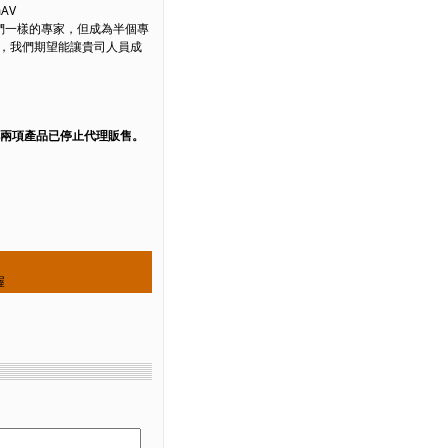
AV
們一樣的專家，但成為半個專
，我們期望能讓貴司人員成
，此兩項產品已停止代理販售。
喔