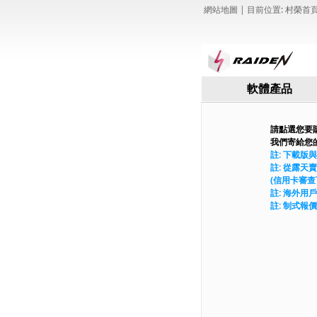
網站地圖
| 目前位置:
村榮首
軟體產品
請點選您要
我們寄給您
註: 下載版
註: 從露天
(信用卡審查
註: 海外用
註: 制式報