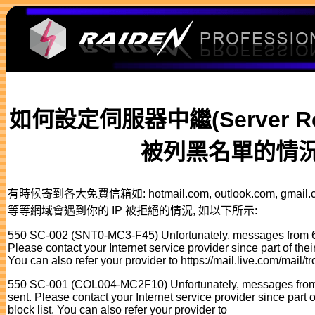
如何設定伺服器中繼(Server Re
被列黑名單的情
有時候寄到各大免費信箱如: hotmail.com, outlook.com, gmail.com
等等網域會遇到你的 IP 被拒絕的情況, 如以下所示:
550 SC-002 (SNT0-MC3-F45) Unfortunately, messages from 60
Please contact your Internet service provider since part of their
You can also refer your provider to https://mail.live.com/mail/
550 SC-001 (COL004-MC2F10) Unfortunately, messages from 
sent. Please contact your Internet service provider since part o
block list. You can also refer your provider to