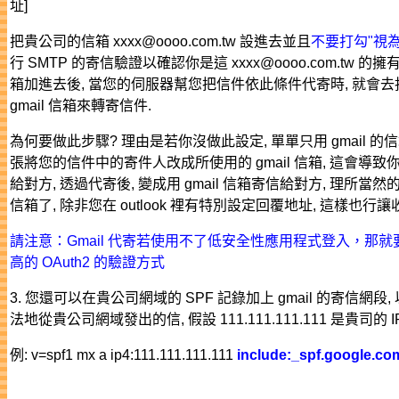
址]
把貴公司的信箱 xxxx@oooo.com.tw 設進去並且
不要打勾"視為
行 SMTP 的寄信驗證以確認你是這 xxxx@oooo.com.tw 
箱加進去後, 當您的伺服器幫您把信件依此條件代寄時, 就會去找 smt
gmail 信箱來轉寄信件.
為何要做此步驟? 理由是若你沒做此設定, 單單只用 gmail 的信箱
張將您的信件中的寄件人改成所使用的 gmail 信箱, 這會導致你用 xx
給對方, 透過代寄後, 變成用 gmail 信箱寄信給對方, 理所當然的,
信箱了, 除非您在 outlook 裡有特別設定回覆地址, 這樣也
請注意：Gmail 代寄若使用不了低安全性應用程式登入，那
高的 OAuth2 的驗證方式
3. 您還可以在貴公司網域的 SPF 記錄加上 gmail 的寄信網段, 
法地從貴公司網域發出的信, 假設 111.111.111.111 是貴司的 IP
例: v=spf1 mx a ip4:111.111.111.111
include:_spf.google.co