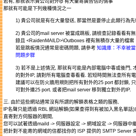
若有, 那就表示貴公司對外ip 有大量寄廣告信的情事
那就有可能是下列幾種情況之一
1) 貴公司就是有在大量發送, 那當然是要停止此類行為先
2) 貴公司的mail server 被當成跳板, 請檢查記錄看
錄且 <RaidenMAILD>\Outboxes 裡有無積存大量的檔案
若是跳板情況通常是密碼問題, 請參考
知識庫：不幸被當
問題步驟
3) 若不是上述情況, 那就有可能是內部電腦中毒或後門,
的對外IP, 請對所有電腦查毒看看. 若短時間無法查所有電
建議可以在防火牆用規則把所有對外的25 port 都封鎖, 只保留m
可對外連25 port. 或者把mail server 移到獨立對外的IP.
三. 由於這些網站通常沒有所謂的解鎖表格之類的服務,
IP名聲只能透過 RBL 網站解鎖(如果查得到有被加入黑名單話
直寄對方伺服器的期間,
您可以試著透過maild -> 伺服器設定 -> 網域設定 -> 伺服器中
把針對不能寄的網域的信都找你的 ISP 提供的 SMTP Server