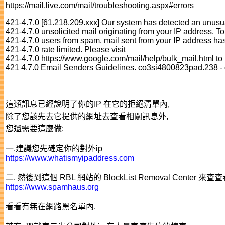
https://mail.live.com/mail/troubleshooting.aspx#errors
421-4.7.0 [61.218.209.xxx] Our system has detected an unusua
421-4.7.0 unsolicited mail originating from your IP address. To
421-4.7.0 users from spam, mail sent from your IP address ha
421-4.7.0 rate limited. Please visit
421-4.7.0 https://www.google.com/mail/help/bulk_mail.html to
421 4.7.0 Email Senders Guidelines. co3si4800823pad.238 -
這類訊息已經說明了你的IP 在它的拒絕清單內,
除了您該先去它提供的網址去查看相關訊息外,
您還需要這麼做:
一.建議您先確定你的對外ip
https://www.whatismyipaddress.com
二. 然後到這個 RBL 網站的 BlockList Removal Center 來查
https://www.spamhaus.org
看看有無在網路黑名單內.