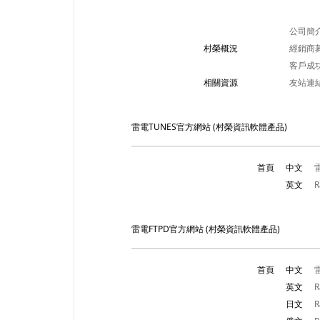
公司簡
村榮概況
經銷商
客戶成
相關資源
友站連
雷電TUNES官方網站 (村榮資訊軟體產品)
首頁
中文
英文
R
雷電FTPD官方網站 (村榮資訊軟體產品)
首頁
中文
英文
R
日文
R