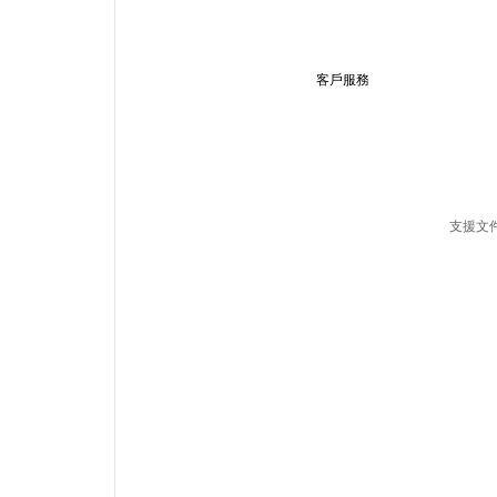
客戶服務
支援文