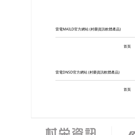
雷電MAILD官方網站 (村榮資訊軟體產品)
首頁
雷電DNSD官方網站 (村榮資訊軟體產品)
首頁