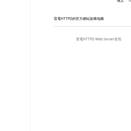
俄文
R
雷電HTTPD的官方網站架構地圖
雷電HTTPD Web Server首頁