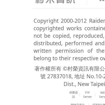
Copyright 2000-2012 Raiden
copyrighted works containe
not be copied, reproduced, 
distributed, performed and
written permission of the
belong to their respective 
著作權所有 ©村榮資訊有限公司 (Te
號 27837018, 地址 No.10-2,
Dist., New Taipei
村榮資
FTP
WE
|
|
訊
Server
Serv
關鍵字索引
|
FTP架站